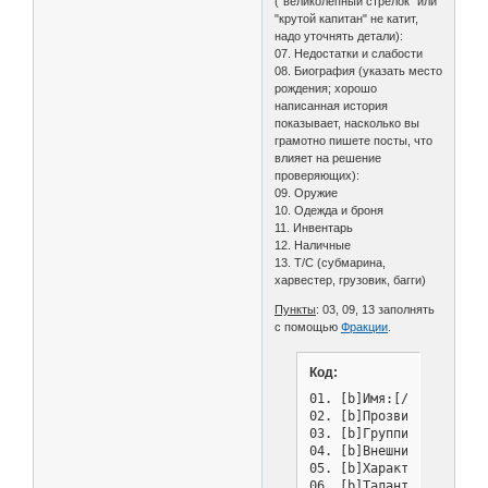
("великолепный стрелок" или
"крутой капитан" не катит,
надо уточнять детали):
07. Недостатки и слабости
08. Биография (указать место
рождения; хорошо
написанная история
показывает, насколько вы
грамотно пишете посты, что
влияет на решение
проверяющих):
09. Оружие
10. Одежда и броня
11. Инвентарь
12. Наличные
13. Т/С (субмарина,
харвестер, грузовик, багги)
Пункты
: 03, 09, 13 заполнять
с помощью
Фракции
.
Код:
01. [b]Имя:[/b]

02. [b]Прозвище\кличка:[
03. [b]Группировка:[/b]

04. [b]Внешний вид (воз
05. [b]Характер:[/b]

06. [b]Таланты и навыки: