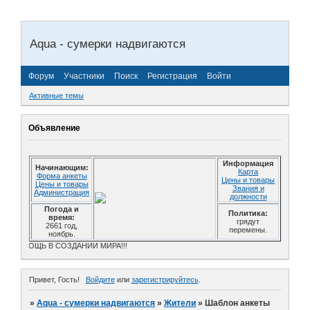
Aqua - сумерки надвигаются
Форум
Участники
Поиск
Регистрация
Войти
Активные темы
Объявление
Информация
Начинающим:
Карта
Форма анкеты
Цены и товары
Цены и товары
Звания и
Администрация
должности
Погода и
Политика:
время:
грядут
2661 год,
перемены.
ноябрь.
Я ПОМОЩЬ В СОЗДАНИИ МИРА!!!
Привет, Гость!
Войдите
или
зарегистрируйтесь
.
»
Aqua - сумерки надвигаются
»
Жители
»
Шаблон анкеты