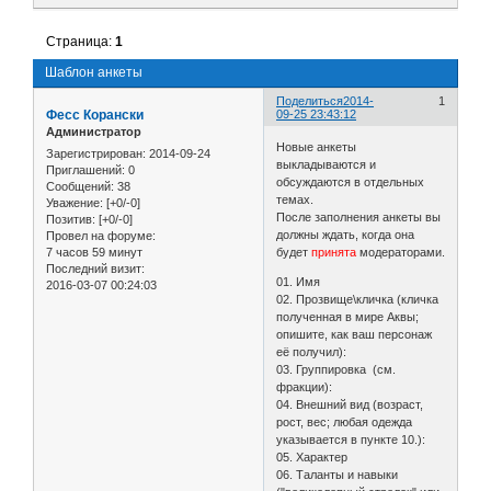
Страница:
1
Шаблон анкеты
Поделиться
2014-
1
Фесс Корански
09-25 23:43:12
Администратор
Новые анкеты
Зарегистрирован
: 2014-09-24
выкладываются и
Приглашений:
0
обсуждаются в отдельных
Сообщений:
38
темах.
Уважение:
[+0/-0]
После заполнения анкеты вы
Позитив:
[+0/-0]
должны ждать, когда она
Провел на форуме:
7 часов 59 минут
будет
принята
модераторами.
Последний визит:
01. Имя
2016-03-07 00:24:03
02. Прозвище\кличка (кличка
полученная в мире Аквы;
опишите, как ваш персонаж
её получил):
03. Группировка (см.
фракции):
04. Внешний вид (возраст,
рост, вес; любая одежда
указывается в пункте 10.):
05. Характер
06. Таланты и навыки